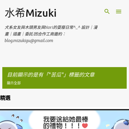
跳到主要內容
水希Mizuki
犬系女友與木頭男友與Nori的耍廢日常^_^ 設計｜漫
畫｜插畫｜委託 💌合作工商邀約：
blog.mizukigu@gmail.com
目前顯示的是有「
苦瓜
」標籤的文章
顯示全部
精選
發
表
文