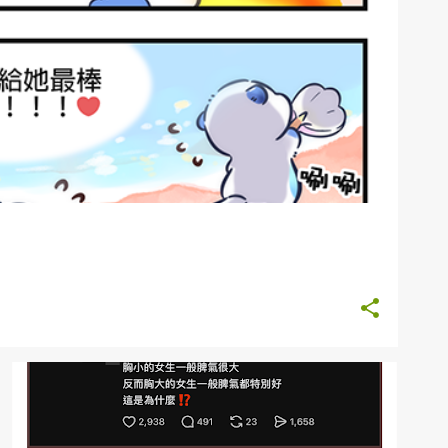
日本
水希MIZUKI
平板繪圖
生日
原創
+
7