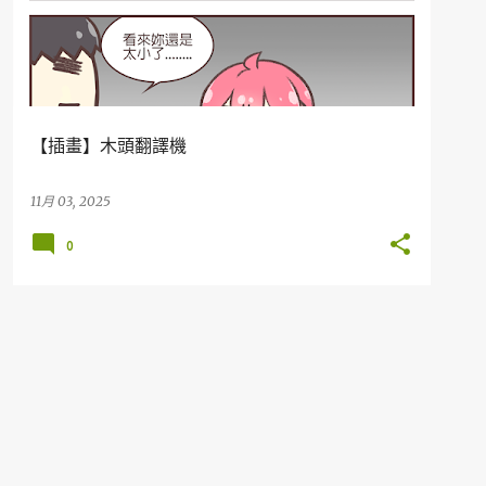
【插畫】木頭翻譯機
11月 03, 2025
0