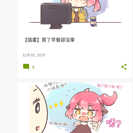
【插畫】買了早餐卻沒拿
12月 02, 2025
0
大阪
日本
水希MIZUKI
平板繪圖
生日
+
7