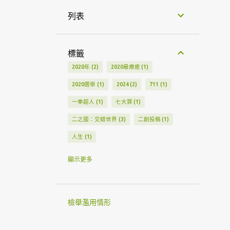
列表
標籤
2020年
2
2020最療癒
1
2020選舉
1
2024
2
711
1
一拳超人
1
七大罪
1
二之國：交錯世界
3
二創投稿
1
人生
1
人生勝利組
1
人妻
1
顯示更多
人際關係
1
三國志
1
上課
1
口罩
12
大阪
11
女友
86
檢舉濫用情形
女王
1
女朋友
27
女傭
1
女僕
1
小紅帽
1
小時候
2