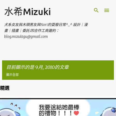
跳到主要內容
水希Mizuki
犬系女友與木頭男友與Nori的耍廢日常^_^ 設計｜漫
畫｜插畫｜委託 💌合作工商邀約：
blog.mizukigu@gmail.com
目前顯示的是 9月, 2010的文章
顯示全部
精選
發
表
文