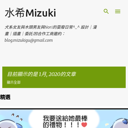
跳到主要內容
水希Mizuki
犬系女友與木頭男友與Nori的耍廢日常^_^ 設計｜漫
畫｜插畫｜委託 💌合作工商邀約：
blog.mizukigu@gmail.com
目前顯示的是 1月, 2020的文章
顯示全部
精選
發
表
文