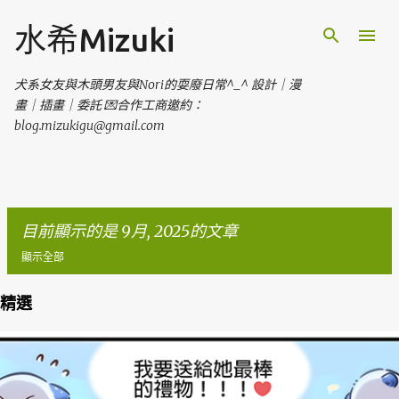
跳到主要內容
水希Mizuki
犬系女友與木頭男友與Nori的耍廢日常^_^ 設計｜漫
畫｜插畫｜委託 💌合作工商邀約：
blog.mizukigu@gmail.com
目前顯示的是 9月, 2025的文章
顯示全部
精選
發
表
文