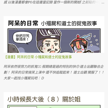
感 以後漫畫都會PO在這邊當記錄 當作一個新的開始! 之前貼的一些
圖文也會陸續補上QQ 努力豐富新的部落格!!!GOGOGO!!!
【漫畫】阿呆的日常 小殭屍和道士的捉鬼故事
阿呆依然很努力的抓鬼🙆‍♀️ 假期總是過的特別的快🥺 道士出觀聯合企
劃！ 阿呆的日常搞笑上演中 還不快追蹤起來！ 道士出觀 開服了！！
大家一起找小殭屍玩吧：Ｄ