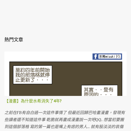
熱門文章
【漫畫】為什麼水希消失了4年?
之前在FB有自白過一次這件事情了 但最近回歸巴哈畫漫畫，發現有
些讀者還不知道這件事 乾脆就再畫成漫畫說一次吧QQ.. 想當初要搬
到這個部落格 寫的第一篇也是嘴上有痣的男人... 就有股淡淡的哀傷