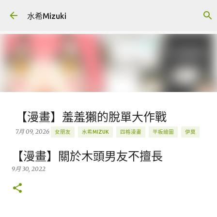
跳到主要內容
水希Mizuki
【漫畫】羞羞獺的脫單大作戰
7月 09, 2026
女朋友
水希MIZUK
四格漫畫
平板繪圖
伊莫
原創
羞羞獺
創作
插畫
握爪測試
圖文
漫畫
【漫畫】關於木頭男友不擅長
ANIIMO
BLOG
BLOG.MIZUKIGU
IPAD PRO 繪圖
LINE
9月 30, 2022
PROCREATE
Q版
精選
0