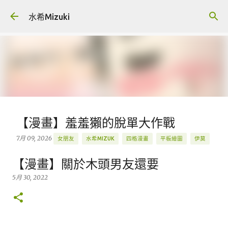
跳到主要內容
水希Mizuki
【漫畫】羞羞獺的脫單大作戰
7月 09, 2026
女朋友
水希MIZUK
四格漫畫
平板繪圖
伊莫
原創
羞羞獺
創作
插畫
握爪測試
圖文
漫畫
【漫畫】關於木頭男友還要
ANIIMO
BLOG
BLOG.MIZUKIGU
IPAD PRO 繪圖
LINE
5月 30, 2022
PROCREATE
Q版
精選
0