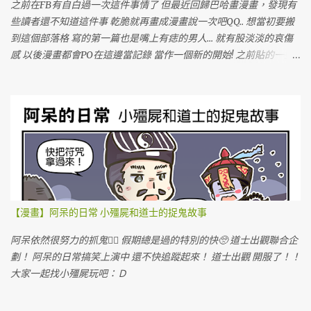
之前在FB有自白過一次這件事情了 但最近回歸巴哈畫漫畫，發現有
些讀者還不知道這件事 乾脆就再畫成漫畫說一次吧QQ.. 想當初要搬
到這個部落格 寫的第一篇也是嘴上有痣的男人... 就有股淡淡的哀傷
感 以後漫畫都會PO在這邊當記錄 當作一個新的開始! 之前貼的一些
圖文也會陸續補上QQ 努力豐富新的部落格!!!GOGOGO!!!
【漫畫】阿呆的日常 小殭屍和道士的捉鬼故事
阿呆依然很努力的抓鬼🙆‍♀️ 假期總是過的特別的快🥺 道士出觀聯合企
劃！ 阿呆的日常搞笑上演中 還不快追蹤起來！ 道士出觀 開服了！！
大家一起找小殭屍玩吧：Ｄ