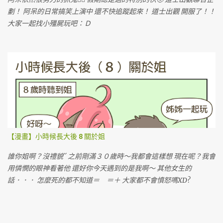
劃！ 阿呆的日常搞笑上演中 還不快追蹤起來！ 道士出觀 開服了！！
大家一起找小殭屍玩吧：Ｄ
【漫畫】小時候長大後 8 關於姐
誰你姐啊？沒禮貌ˋˊ 之前剛滿３０歲時～我都會這樣想 現在呢？我會
用憐憫的眼神看著他 還好你今天遇到的是我啊～ 其他女生的
話．．． 怎麼死的都不知道＝ ＝＋ 大家都不會憤怒嗎XD?