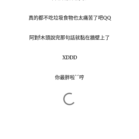
真的都不吃垃圾食物也太痛苦了吧QQ
阿對!木頭說完那句話就黏在牆壁上了
XDDD
你最胖啦ˋˊ哼