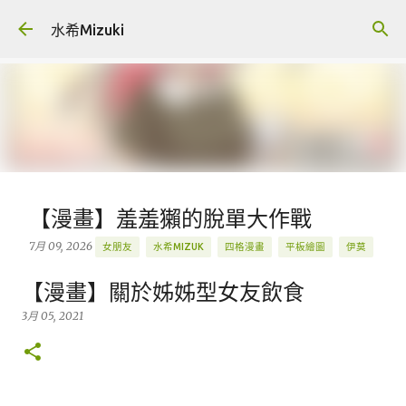
跳到主要內容
水希Mizuki
【漫畫】羞羞獺的脫單大作戰
7月 09, 2026
女朋友
水希MIZUK
四格漫畫
平板繪圖
伊莫
原創
羞羞獺
創作
插畫
握爪測試
圖文
漫畫
【漫畫】關於姊姊型女友飲食
ANIIMO
BLOG
BLOG.MIZUKIGU
IPAD PRO 繪圖
LINE
3月 05, 2021
PROCREATE
Q版
精選
0