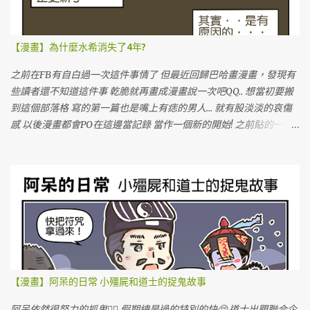
【漫畫】為什麼水希消失了4年?
之前在FB有自白過一次這件事情了 但最近回歸巴哈畫漫畫，發現有
些讀者還不知道這件事 乾脆就再畫成漫畫說一次吧QQ.. 想當初要搬
到這個部落格 寫的第一篇也是嘴上有痣的男人... 就有股淡淡的哀傷
感 以後漫畫都會PO在這邊當記錄 當作一個新的開始! 之前貼的一些
圖文也會陸續補上QQ 努力豐富新的部落格!!!GOGOGO!!!
【漫畫】阿呆的日常 小殭屍和道士的捉鬼故事
阿呆依然很努力的抓鬼🙆‍♀️ 假期總是過的特別的快🥺 道士出觀聯合企