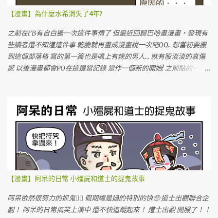
【漫畫】為什麼水希消失了4年?
之前在FB有自白過一次這件事情了 但最近回歸巴哈畫漫畫，發現有
些讀者還不知道這件事 乾脆就再畫成漫畫說一次吧QQ.. 想當初要搬
到這個部落格 寫的第一篇也是嘴上有痣的男人... 就有股淡淡的哀傷
感 以後漫畫都會PO在這邊當記錄 當作一個新的開始! 之前貼的一些
圖文也會陸續補上QQ 努力豐富新的部落格!!!GOGOGO!!!
【漫畫】阿呆的日常 小殭屍和道士的捉鬼故事
阿呆依然很努力的抓鬼🙆‍♀️ 假期總是過的特別的快🥺 道士出觀聯合企
劃！ 阿呆的日常搞笑上演中 還不快追蹤起來！ 道士出觀 開服了！！