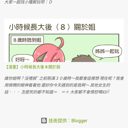
大家一起找小殭屍玩吧：Ｄ
【漫畫】小時候長大後 8 關於姐
誰你姐啊？沒禮貌ˋˊ 之前剛滿３０歲時～我都會這樣想 現在呢？我會
用憐憫的眼神看著他 還好你今天遇到的是我啊～ 其他女生的
話．．． 怎麼死的都不知道＝ ＝＋ 大家都不會憤怒嗎XD?
技術提供：Blogger