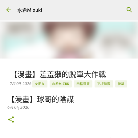
跳到主要內容
水希Mizuki
【漫畫】羞羞獺的脫單大作戰
7月 09, 2026
女朋友
水希MIZUK
四格漫畫
平板繪圖
伊莫
原創
羞羞獺
創作
插畫
握爪測試
圖文
漫畫
【漫畫】球哥的陰謀
ANIIMO
BLOG
BLOG.MIZUKIGU
IPAD PRO 繪圖
LINE
6月 04, 2020
PROCREATE
Q版
精選
0