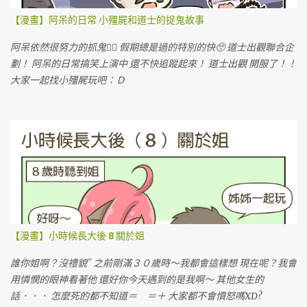
【漫畫】阿呆的日常 小殭屍和道士的捉鬼故事
阿呆依然很努力的抓鬼🙆‍♀️ 假期總是過的特別的快🥺 道士出觀聯合企
劃！ 阿呆的日常搞笑上演中 還不快追蹤起來！ 道士出觀 開服了！！
大家一起找小殭屍玩吧：Ｄ
【漫畫】小時候長大後 8 關於姐
誰你姐啊？沒禮貌ˋˊ 之前剛滿３０歲時～我都會這樣想 現在呢？我會
用憐憫的眼神看著他 還好你今天遇到的是我啊～ 其他女生的
話．．． 怎麼死的都不知道＝ ＝＋ 大家都不會憤怒嗎XD?