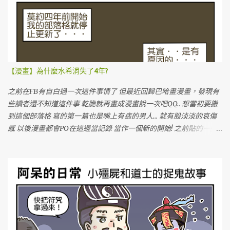
【漫畫】為什麼水希消失了4年?
之前在FB有自白過一次這件事情了 但最近回歸巴哈畫漫畫，發現有
些讀者還不知道這件事 乾脆就再畫成漫畫說一次吧QQ.. 想當初要搬
到這個部落格 寫的第一篇也是嘴上有痣的男人... 就有股淡淡的哀傷
感 以後漫畫都會PO在這邊當記錄 當作一個新的開始! 之前貼的一些
圖文也會陸續補上QQ 努力豐富新的部落格!!!GOGOGO!!!