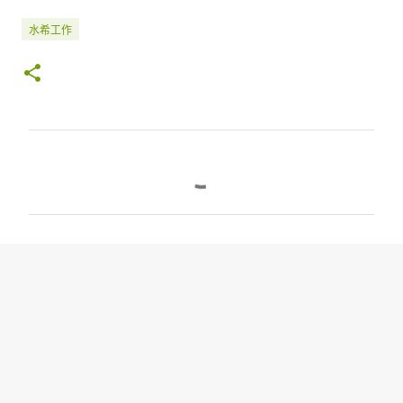
水希工作
留
言