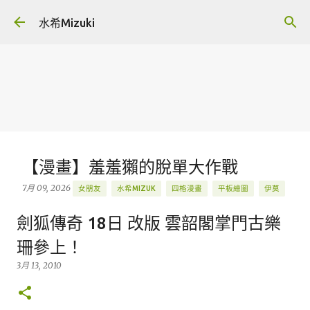
跳到主要內容
水希Mizuki
【漫畫】羞羞獺的脫單大作戰
7月 09, 2026
女朋友
水希MIZUK
四格漫畫
平板繪圖
伊莫
原創
羞羞獺
創作
插畫
握爪測試
圖文
漫畫
劍狐傳奇 18日 改版 雲韶閣掌門古樂
ANIIMO
BLOG
BLOG.MIZUKIGU
IPAD PRO 繪圖
LINE
珊參上！
PROCREATE
Q版
3月 13, 2010
精選
0